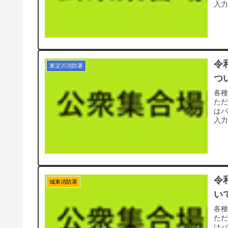
入力
令
東淀川消防署
つ
各
た
は
入力
令
城東消防署
い
各
た
は