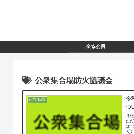
全協会員
公衆集合場防火協議会
令
此花消防署
つ
各
た
は
入力