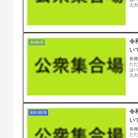
入力
令
港消防署
い
各
た
は
入力
令
都島消防署
い
各
た