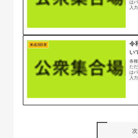
は
入力
令
東成消防署
い
各
た
は
入力
次