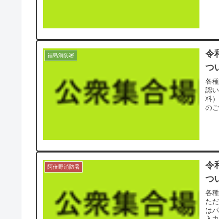
令
福島消防署
つ
各
認
料
のご
令
阿倍野消防署
つ
各
た
は