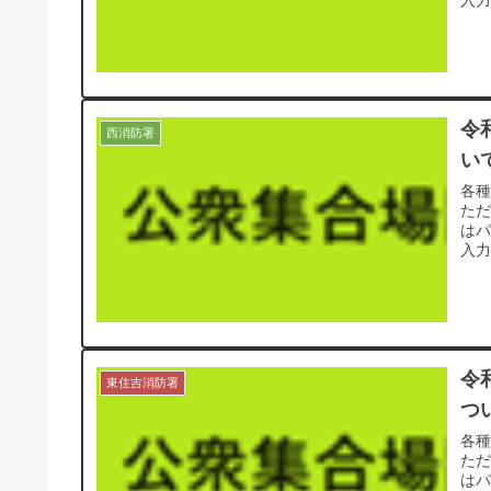
入力
令
西消防署
い
各
た
は
入力
令
東住吉消防署
つ
各
た
は