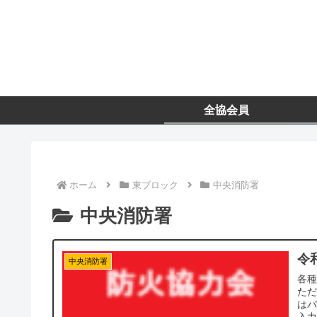
全協会員
ホーム
東ブロック
中央消防署
中央消防署
令
中央消防署
各
た
は