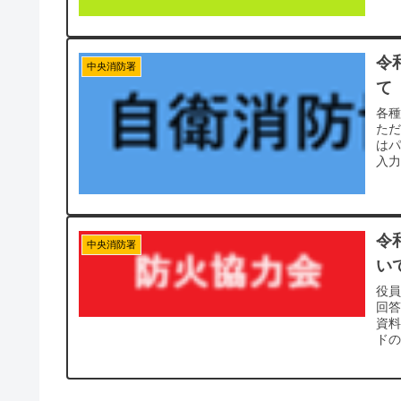
令
中央消防署
て
各
た
は
入力
令
中央消防署
い
役
回
資
ドの