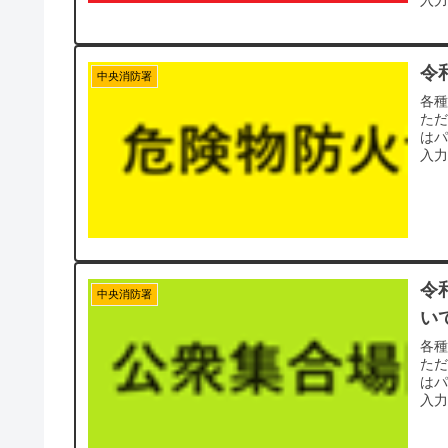
入力
令
中央消防署
各
た
は
入力
令
中央消防署
い
各
た
は
入力